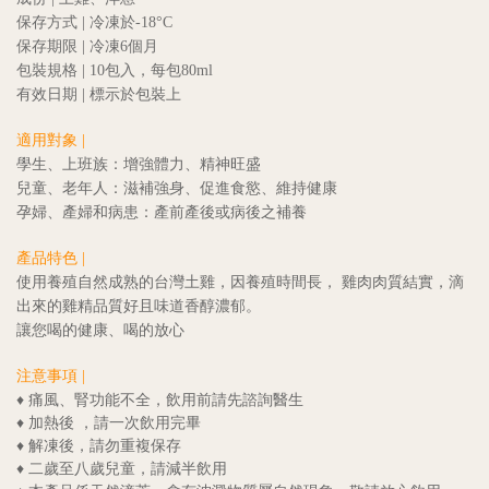
保存方式
| 冷凍於-18°C
保存期限
| 冷凍6個月
包裝規格
| 10包入，每包80ml
有效日期
| 標示於包裝上
適用對象
|
學生、上班族：增強體力、精神旺盛
兒童、老年人：滋補強身、促進食慾、維持健康
孕婦、產婦和病患：產前產後或病後之補養
產品特色 |
使用養殖自然成熟的台灣土雞，因養殖時間長， 雞肉肉質結實，滴
出來的雞精品質好且味道香醇濃郁。
讓您喝的健康、喝的放心
注意事項 |
♦ 痛
風、腎功能不全，飲用前請先諮詢醫生
♦
加
熱後 ，請一次飲用完畢
♦
解
凍後，請勿重複保存
♦
二
歲至八歲兒童，請減半飲用