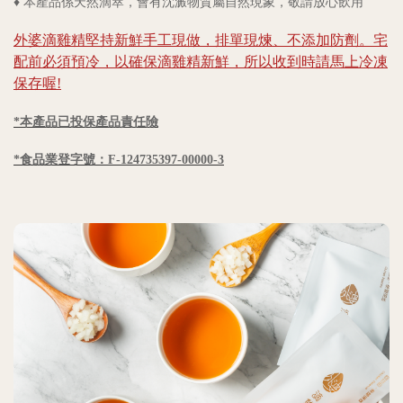
♦
本
產品係天然滴萃，會有沈澱物質屬自然現象，敬請放心飲用
外婆滴雞精堅持新鮮手工現做，排單現煉、不添加防劑。
宅
配前必須預冷，以確保滴雞精新鮮，所以收到時請馬上冷凍
保存喔!
*本產品已投保產品責任險
*食品業登字號：F-124735397-00000-3