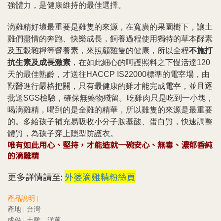
強體力，是健康維持的最佳選擇。
滴雞精好壞最重要是雞隻的來源，在寬廣的果園樹下，讓土
雞們盡情的奔跑、快樂成長，飼養過程使用獨特的草本酵素
及五榖雜糧等營養素，來照顧雞隻的健康，所以全程
不施打
抗生素及成長激素
，在如此細心的呵護照料之下慢活達120
天的最佳熟齡，才送往HACCP IS22000標準的電宰場，由
獸醫進行嚴格把關，只有最健康的雞才能完成電宰，並且逐
批送SGS檢驗，確保無藥物殘留。吃雞肉只是吃到一小塊，
喝滴雞精，喝到的是全雞的精華，所以雞隻的來源是最重要
的。多給孩子補充易吸收小分子胺基酸、蛋白質，快速調整
體質，為孩子穿上隱型防護衣。
唯有如此用心、堅持，才能造就一碗安心、無毒、濃郁香純
的滴雞精
更多詳情請至:
外婆滴雞精粉絲頁
產品說明
|
產地 | 台灣
成份 | 土雞、洋蔥