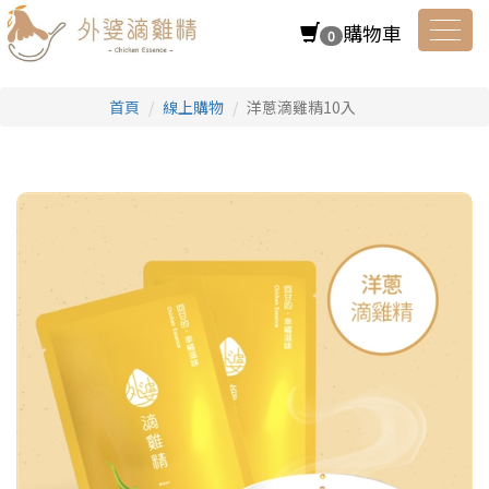
購物車
0
Toggl
首頁
線上購物
洋蔥滴雞精10入
navig