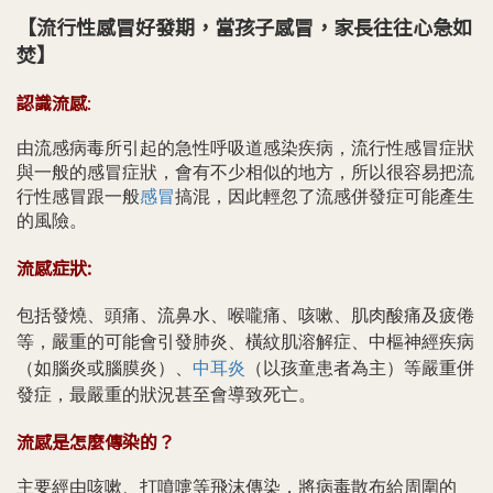
【
流行性感冒好發期，當孩子感冒，家長往往心急如
焚
】
認識流感
:
由流感病毒所引起的急性呼吸道感染疾病，流行性感冒症狀
與一般的感冒症狀，會有不少相似的地方，所以很容易把流
行性感冒跟一般
感冒
搞混，因此輕忽了流感併發症可能產生
的風險。
流感症狀:
包括發燒、頭痛、流鼻水、喉嚨痛、咳嗽、肌肉酸痛及疲倦
等，嚴重的可能會引發肺炎、橫紋肌溶解症、中樞神經疾病
（如腦炎或腦膜炎）、
中耳炎
（以孩童患者為主）等嚴重併
發症，最嚴重的狀況甚至會導致死亡。
流感是怎麼傳染的？
主要經由咳嗽、打噴嚏等飛沫傳染，將病毒散布給周圍的