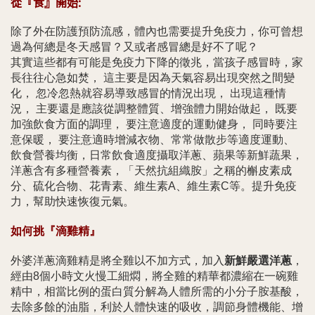
從『食』開始:
除了外在防護預防流感，體內也需要提升免疫力，你可曾想
過為何總是冬天感冒？又或者感冒總是好不了呢？
其實這些都有可能是免疫力下降的徵兆，當孩子感冒時，家
長往往心急如焚， 這主要是因為天氣容易出現突然之間變
化， 忽冷忽熱就容易導致感冒的情況出現， 出現這種情
況， 主要還是應該從調整體質、增強體力開始做起， 既要
加強飲食方面的調理， 要注意適度的運動健身， 同時要注
意保暖， 要注意適時增減衣物、常常做散步等適度運動、
飲食營養均衡，日常飲食適度攝取洋蔥、蘋果等新鮮蔬果，
洋蔥含有多種營養素，「天然抗組織胺」之稱的槲皮素成
分、硫化合物、花青素、維生素A、維生素C等。提升免疫
力，幫助快速恢復元氣。
如何挑『滴雞精』
外婆洋蔥滴雞精是將全雞以不加方式，加入
新鮮嚴選洋蔥
，
經由8個小時文火慢工細燜，將全雞的精華都濃縮在一碗雞
精中，相當比例的蛋白質分解為人體所需的小分子胺基酸，
去除多餘的油脂，利於人體快速的吸收，調節身體機能、增