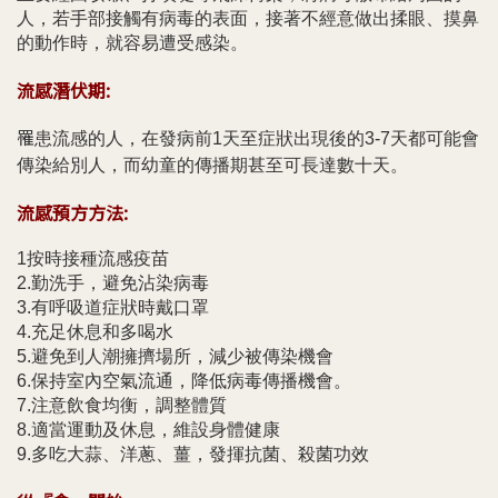
人，若手部接觸有病毒的表面，接著不經意做出揉眼、摸鼻
的動作時，就容易遭受感染。
流感潛伏期:
罹
患流感的人，在發病前1天至症狀出現後的3-7天都可能會
傳染給別人，而幼童的傳播期甚至可長達數十天。
流感預方方法:
1按時接種流感疫苗
2.勤洗手，避免沾染病毒
3.有呼吸道症狀時戴口罩
4.充足休息和多喝水
5.避免到人潮擁擠場所，減少被傳染機會
6.保持室內空氣流通，降低病毒傳播機會。
7.注意飲食均衡，調整體質
8.適當運動及休息，維設身體健康
9.多吃大蒜、洋蔥、薑，發揮抗菌、殺菌功效