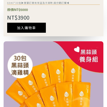
60ml*30包▶單筆訂單有常溫及冷凍時 請分開訂購◀
原價NT$5000
NT$3900
加入購物車