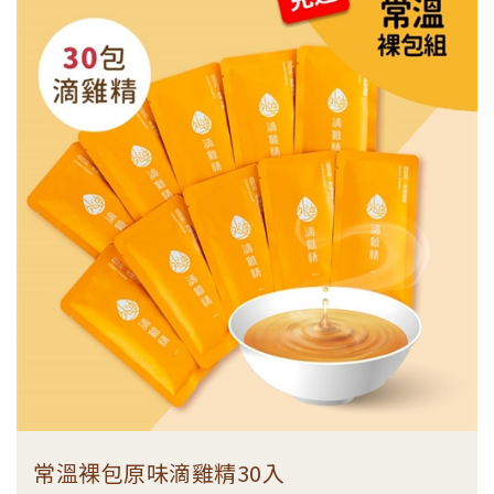
常溫裸包原味滴雞精30入